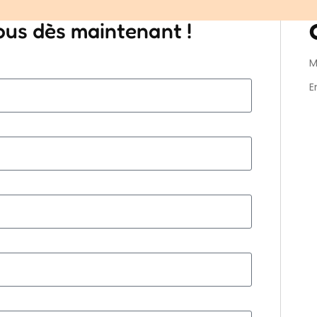
ous dès maintenant !
M
E