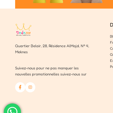
D
B
F
Quartier Belair, 28, Résidence AlMajd, Nº 4,
C
Meknes
Q
E
P
Suivez-nous pour ne pas manquer les
nouvelles promotionnelles suivez-nous sur