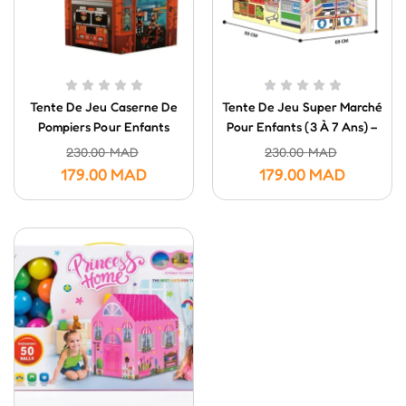
Tente De Jeu Caserne De
Tente De Jeu Super Marché
Pompiers Pour Enfants
Pour Enfants (3 À 7 Ans) –
Avec 50 Balles Colorées
Maison De Jeu Role Play
230.00
MAD
230.00
MAD
179.00
MAD
179.00
MAD