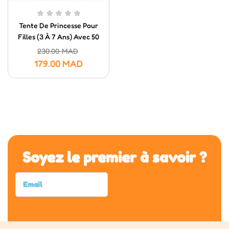
Tente De Princesse Pour
Filles (3 À 7 Ans) Avec 50
Balles Colorées
230.00
MAD
179.00
MAD
Soyez le premier à savoir ?