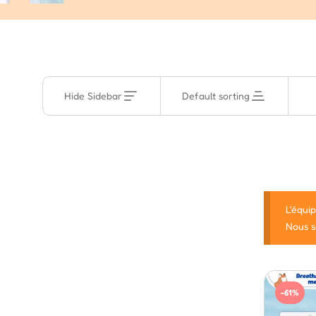
Hide Sidebar
Default sorting
L'équi
Nous s
-61%