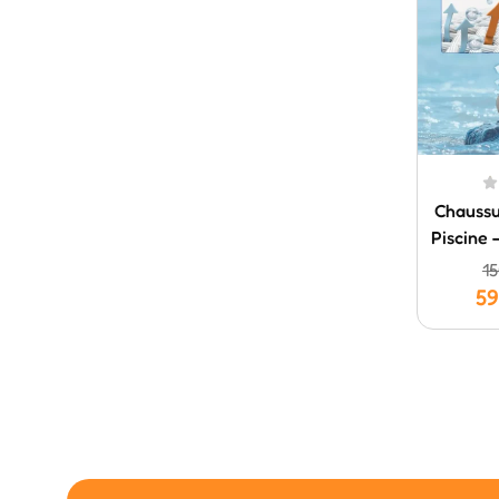
Chaussu
Piscine 
1
5