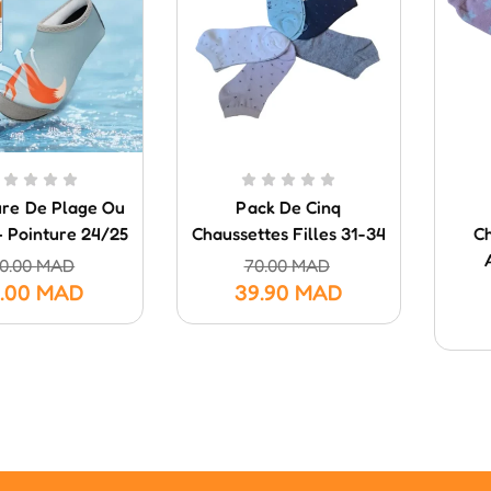
re De Plage Ou
Pack De Cinq
– Pointure 24/25
Chaussettes Filles 31-34
Ch
50.00
MAD
70.00
MAD
9.00
MAD
39.90
MAD