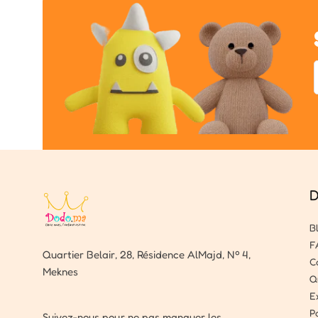
D
B
F
Quartier Belair, 28, Résidence AlMajd, Nº 4,
C
Meknes
Q
E
P
Suivez-nous pour ne pas manquer les