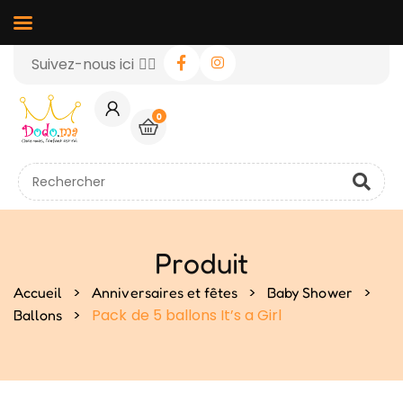
Suivez-nous ici 👉🏻
0
Produit
>
>
>
Accueil
Anniversaires et fêtes
Baby Shower
>
Pack de 5 ballons It’s a Girl
Ballons