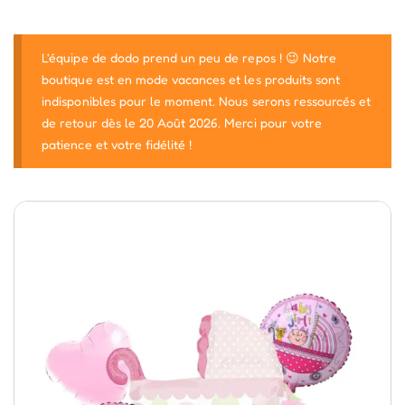
L'équipe de dodo prend un peu de repos ! 😉 Notre
boutique est en mode vacances et les produits sont
indisponibles pour le moment. Nous serons ressourcés et
de retour dès le 20 Août 2026. Merci pour votre
patience et votre fidélité !