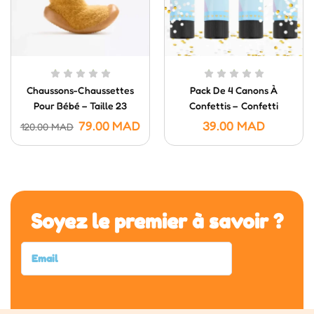
Chaussons-Chaussettes
Pack De 4 Canons À
Pour Bébé – Taille 23
Confettis – Confetti
Poppers (20 Cm)
79.00
MAD
39.00
MAD
120.00
MAD
Soyez le premier à savoir ?