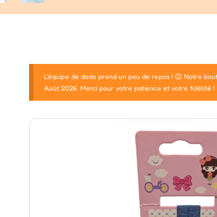
L'équipe de dodo prend un peu de repos ! 😉 Notre bout
Août 2026. Merci pour votre patience et votre fidélité !