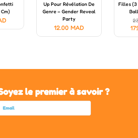
nfetti
Up Pour Révélation De
Filles (
 Cm)
Genre – Gender Reveal
Bal
Party
AD
2
12.00
MAD
17
Soyez le premier à savoir ?