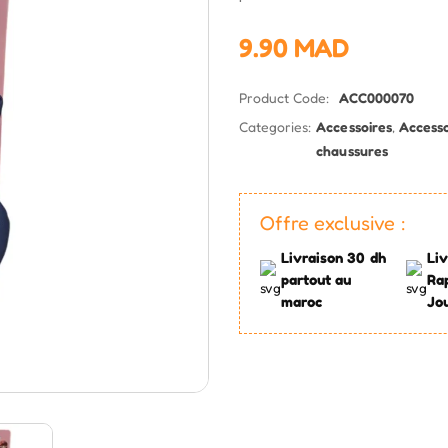
9.90
MAD
Product Code:
ACC000070
Categories:
Accessoires
,
Accesso
chaussures
Offre exclusive :
Livraison 30 dh
Liv
partout au
Ra
maroc
Jo