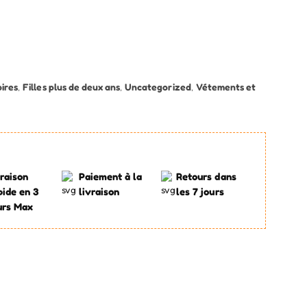
ires
,
Filles plus de deux ans
,
Uncategorized
,
Vétements et
raison
Paiement à la
Retours dans
pide en 3
livraison
les 7 jours
urs Max