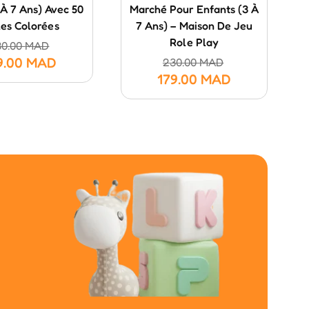
3 À 7 Ans) Avec 50
Marché Pour Enfants (3 À
les Colorées
7 Ans) – Maison De Jeu
Role Play
30.00
MAD
9.00
MAD
230.00
MAD
179.00
MAD