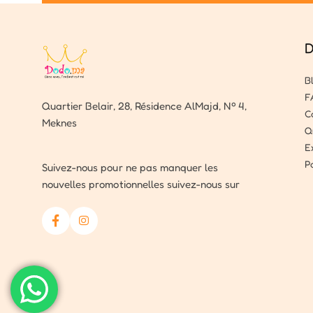
D
B
F
Quartier Belair, 28, Résidence AlMajd, Nº 4,
C
Meknes
Q
E
P
Suivez-nous pour ne pas manquer les
nouvelles promotionnelles suivez-nous sur