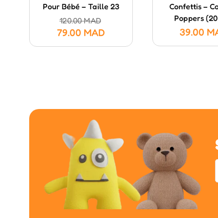
Pour Bébé – Taille 23
Confettis – Co
Poppers (20
120.00
MAD
39.00
M
79.00
MAD