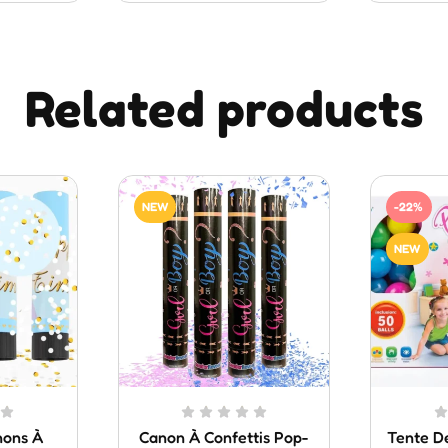
Related products
NEW
-22%
NEW
nons À
Canon À Confettis Pop-
Tente D