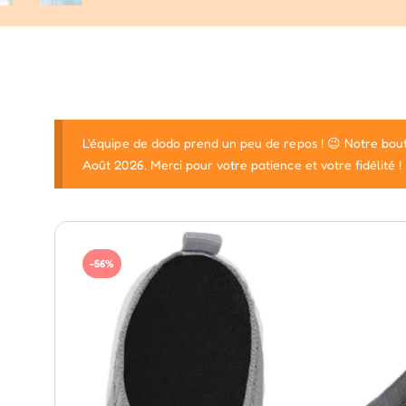
L'équipe de dodo prend un peu de repos ! 😉 Notre bout
Août 2026. Merci pour votre patience et votre fidélité !
-56%