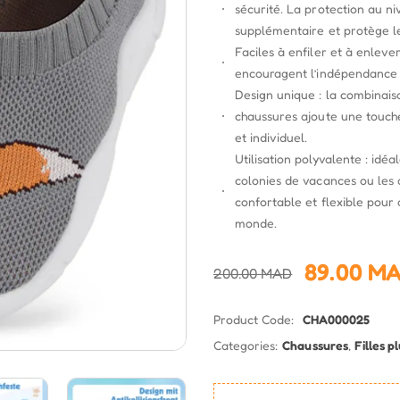
sécurité. La protection au ni
supplémentaire et protège les
Faciles à enfiler et à enleve
encouragent l’indépendance 
Design unique : la combinais
chaussures ajoute une touche
et individuel.
Utilisation polyvalente : idéal
colonies de vacances ou les a
confortable et flexible pour
monde.
89.00
M
200.00
MAD
Product Code:
CHA000025
Categories:
Chaussures
,
Filles p