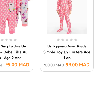
 Simple Joy By
Un Pyjama Avec Pieds
C
 – Bebe Fille Au
Simple Joy By Carters Age
x- Âge 2 Ans
1 An
99.00
MAD
99.00
MAD
AD
150.00
MAD
1