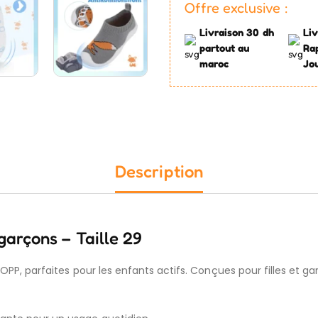
Offre exclusive :
Livraison 30 dh
Liv
partout au
Ra
maroc
Jo
Description
garçons – Taille 29
OPP, parfaites pour les enfants actifs. Conçues pour filles et garç