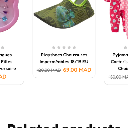
Bagues
Playshoes Chaussures
Pyjama
Filles –
Imperméables 18/19 EU
Carter’s
versaire
Choi
69.00
MAD
120.00
MAD
AD
150.00
M