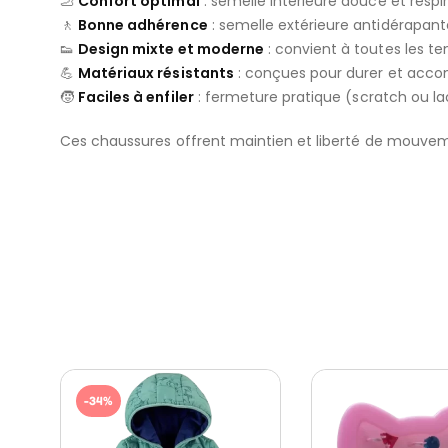
🦶
Confort optimal
: semelle intérieure douce et respi
🚶
Bonne adhérence
: semelle extérieure antidérapante
👟
Design mixte et moderne
: convient à toutes les te
💪
Matériaux résistants
: conçues pour durer et accom
🧒
Faciles à enfiler
: fermeture pratique (scratch ou la
Ces chaussures offrent maintien et liberté de mouvement
-34%