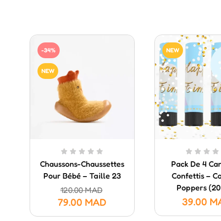
-34%
NEW
NEW
Chaussons-Chaussettes
Pack De 4 Ca
Pour Bébé – Taille 23
Confettis – Co
Poppers (20
120.00
MAD
39.00
M
79.00
MAD