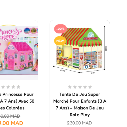
-22%
NEW
e Princesse Pour
Tente De Jeu Super
3 À 7 Ans) Avec 50
Marché Pour Enfants (3 À
les Colorées
7 Ans) – Maison De Jeu
Role Play
30.00
MAD
9.00
MAD
230.00
MAD