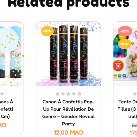
Related products
NEW
-22%
NEW
nons À
Canon À Confettis Pop-
Tente D
nfetti
Up Pour Révélation De
Filles (
 Cm)
Genre – Gender Reveal
Bal
Party
AD
2
12.00
MAD
17