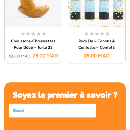
Chaussons-Chaussettes
Pack De 4 Canons À
Pour Bébé – Taille 23
Confettis – Confetti
Poppers (20 Cm)
79.00
MAD
39.00
MAD
120.00
MAD
Soyez le premier à savoir ?