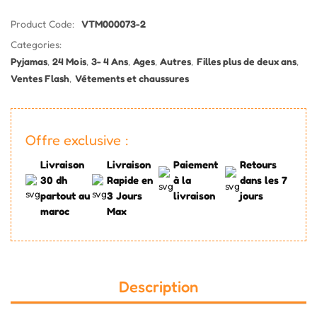
Product Code:
VTM000073-2
Categories:
Pyjamas
,
24 Mois
,
3- 4 Ans
,
Ages
,
Autres
,
Filles plus de deux ans
,
Ventes Flash
,
Vétements et chaussures
Offre exclusive :
Livraison
Livraison
Paiement
Retours
30 dh
Rapide en
à la
dans les 7
partout au
3 Jours
livraison
jours
maroc
Max
Description