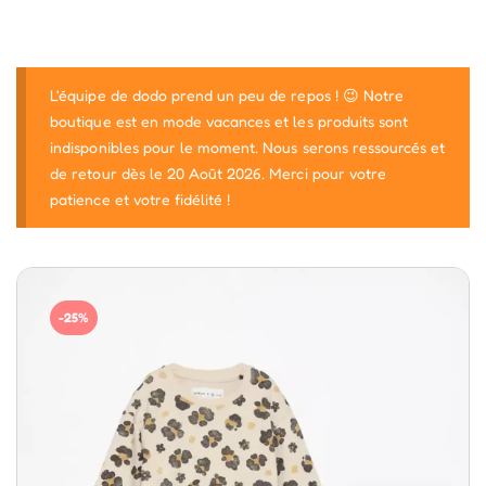
L'équipe de dodo prend un peu de repos ! 😉 Notre
boutique est en mode vacances et les produits sont
indisponibles pour le moment. Nous serons ressourcés et
de retour dès le 20 Août 2026. Merci pour votre
patience et votre fidélité !
-25%