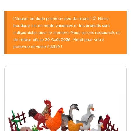
L'équipe de dodo prend un peu de repos ! 😉 Notre
boutique est en mode vacances et les produits sont
indisponibles pour le moment. Nous serons ressourcés et
de retour dès le 20 Août 2026. Merci pour votre
patience et votre fidélité !