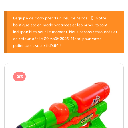
L'équipe de dodo prend un peu de repos ! 😉 Notre
boutique est en mode vacances et les produits sont
indisponibles pour le moment. Nous serons ressourcés et
de retour dès le 20 Août 2026. Merci pour votre
patience et votre fidélité !
-26%