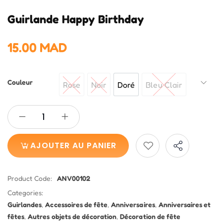
Guirlande Happy Birthday
15.00
MAD
Couleur
Rose
Noir
Doré
Bleu Clair
Rose
Noir
Doré
Bleu Clair
AJOUTER AU PANIER
Share
Product Code:
ANV00102
Categories:
Guirlandes
,
Accessoires de fête
,
Anniversaires
,
Anniversaires et
fêtes
,
Autres objets de décoration
,
Décoration de fête