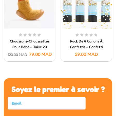
Chaussons-Chaussettes
Pack De 4 Canons À
Pour Bébé – Taille 23
Confettis – Confetti
Poppers (20 Cm)
79.00
MAD
39.00
MAD
120.00
MAD
Soyez le premier à savoir ?