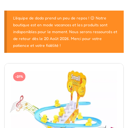
L'équipe de dodo prend un peu de repos ! 😉 Notre
boutique est en mode vacances et les produits sont
indisponibles pour le moment. Nous serons ressourcés et
de retour dès le 20 Août 2026. Merci pour votre
patience et votre fidélité !
-21%