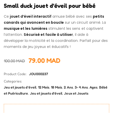
Small duck jouet d’éveil pour bébé
Ce
jouet d’éveil interactif
amuse bébé avec ses
petits
canards qui avancent en boucle
sur un circuit animé. La
musique et les lumières
stimulent les sens et captivent
l’attention.
Sécurisé et facile à utiliser
, il aide à
développer la motricité et la coordination. Parfait pour des
moments de jeu joyeux et éducatifs !
79.00
MAD
100.00
MAD
Product Code:
JOU000237
Categories:
Jeu et jouets d’éveil
,
12 Mois
,
18 Mois
,
2 Ans
,
3- 4 Ans
,
Ages
,
Bébé
et Puériculture
,
Jeu et jouets d’éveil
,
Jeux et Jouets