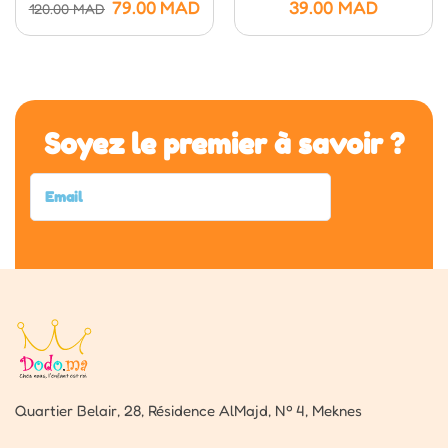
Poppers (20 Cm)
79.00
MAD
39.00
MAD
120.00
MAD
Soyez le premier à savoir ?
Quartier Belair, 28, Résidence AlMajd, Nº 4, Meknes