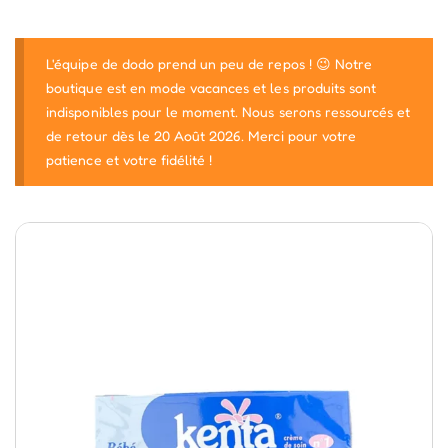
L'équipe de dodo prend un peu de repos ! 😉 Notre
boutique est en mode vacances et les produits sont
indisponibles pour le moment. Nous serons ressourcés et
de retour dès le 20 Août 2026. Merci pour votre
patience et votre fidélité !