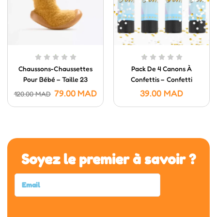
Chaussons-Chaussettes
Pack De 4 Canons À
Pour Bébé – Taille 23
Confettis – Confetti
Poppers (20 Cm)
79.00
MAD
39.00
MAD
120.00
MAD
Soyez le premier à savoir ?