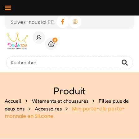
Suivez-nous ici 👉🏻
0
Produit
>
>
Accueil
Vétements et chaussures
Filles plus de
>
>
Mini porte-clé porte-
deux ans
Accessoires
monnaie en Silicone