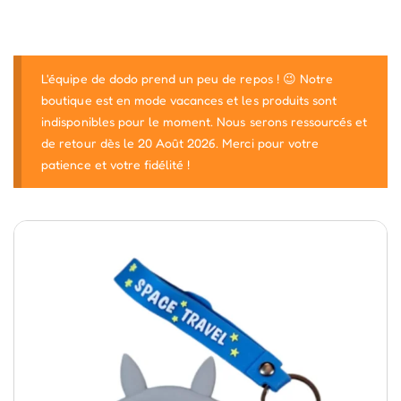
L'équipe de dodo prend un peu de repos ! 😉 Notre
boutique est en mode vacances et les produits sont
indisponibles pour le moment. Nous serons ressourcés et
de retour dès le 20 Août 2026. Merci pour votre
patience et votre fidélité !