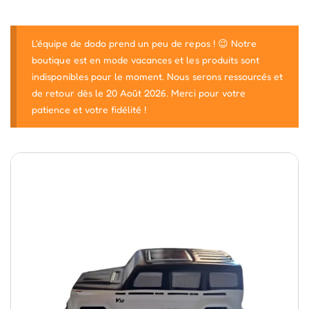
L'équipe de dodo prend un peu de repos ! 😉 Notre
boutique est en mode vacances et les produits sont
indisponibles pour le moment. Nous serons ressourcés et
de retour dès le 20 Août 2026. Merci pour votre
patience et votre fidélité !