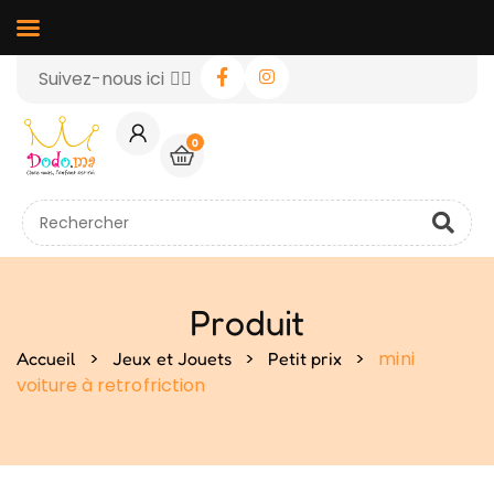
Suivez-nous ici 👉🏻
0
Produit
>
>
>
mini
Accueil
Jeux et Jouets
Petit prix
voiture à retrofriction