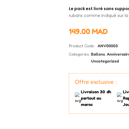
Le pack est livré sans suppo
rubans comme indiqué sur la
149.00
MAD
Product Code:
ANV00003
Categories:
Ballons
,
Anniversair
Uncategorized
Offre exclusive :
Livraison 30 dh
Liv
partout au
Ra
maroc
Jo