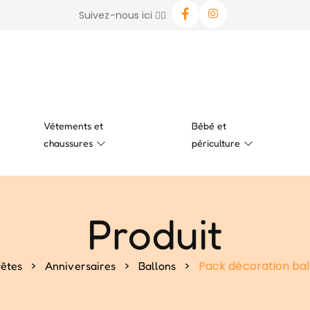
Suivez-nous ici 👉🏻
Vétements et
Bébé et
chaussures
périculture
Produit
>
>
>
Pack décoration bal
fêtes
Anniversaires
Ballons