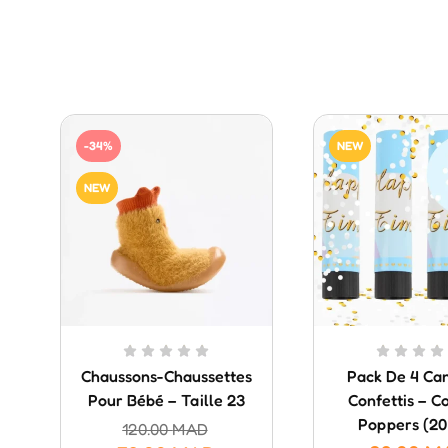
-34%
NEW
NEW
Chaussons-Chaussettes
Pack De 4 Ca
Pour Bébé – Taille 23
Confettis – Co
Poppers (20
120.00
MAD