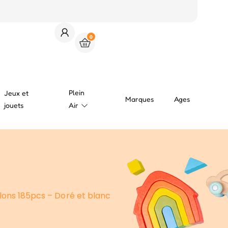
0
Plein
Jeux et
Marques
Ages
jouets
Air
lons 185pcs – Doré et blanc