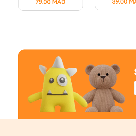
39.00
M
79.00
MAD