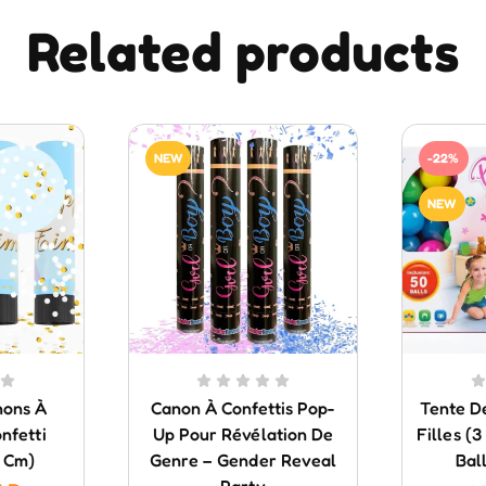
Related products
NEW
-22%
NEW
nons À
Canon À Confettis Pop-
Tente D
nfetti
Up Pour Révélation De
Filles (
 Cm)
Genre – Gender Reveal
Bal
Party