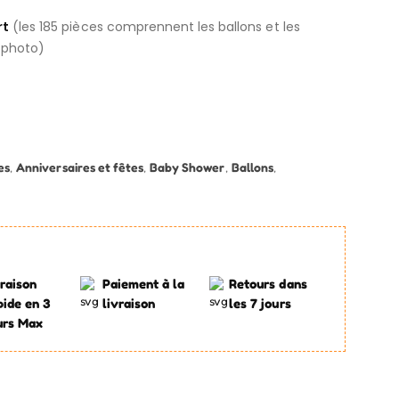
rt
(les 185 pièces comprennent les ballons et les
 photo)
es
,
Anniversaires et fêtes
,
Baby Shower
,
Ballons
,
raison
Paiement à la
Retours dans
pide en 3
livraison
les 7 jours
urs Max