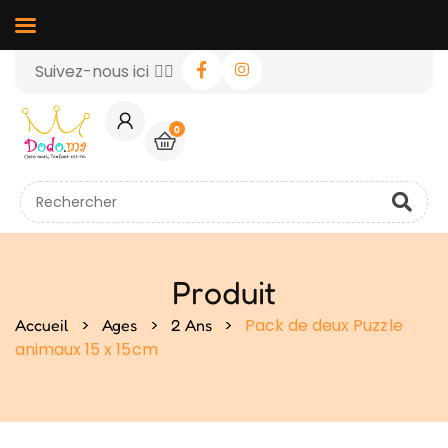
Suivez-nous ici 👉🏻
0
Produit
>
>
>
Pack de deux Puzzle
Accueil
Ages
2 Ans
animaux 15 x 15cm