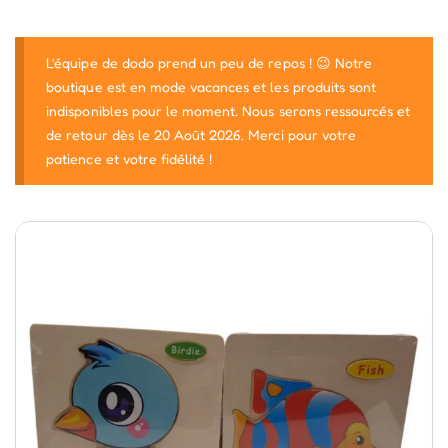
L'équipe de dodo prend un peu de repos ! 😉 Notre
boutique est en mode vacances et les produits sont
indisponibles pour le moment. Nous serons ressourcés et
de retour dès le 20 Août 2026. Merci pour votre
patience et votre fidélité !