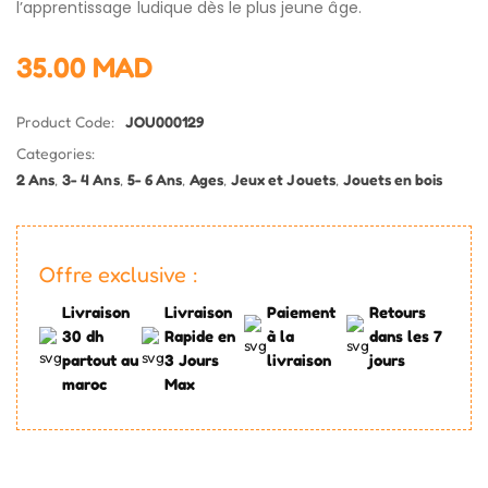
l’apprentissage ludique dès le plus jeune âge.
35.00
MAD
Product Code:
JOU000129
Categories:
2 Ans
,
3- 4 Ans
,
5- 6 Ans
,
Ages
,
Jeux et Jouets
,
Jouets en bois
Offre exclusive :
Livraison
Livraison
Paiement
Retours
30 dh
Rapide en
à la
dans les 7
partout au
3 Jours
livraison
jours
maroc
Max