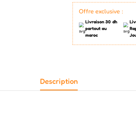
Offre exclusive :
Livraison 30 dh
Liv
partout au
Ra
maroc
Jo
Description