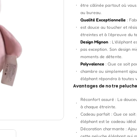
être câlinée partout où vous
au bureau.
Qualité Exceptionnelle
: Fab
est douce au toucher et rési
étreintes et à l’épreuve du 
Design Mignon
: L’éléphant e
pas exception. Son design mi
moments de détente.
Polyvalence
: Que ce soit po
chambre ou simplement ajout
éléphant répondra à toutes v
Avantages de notre peluche
Réconfort assuré : La douce
à chaque étreinte.
Cadeau parfait : Que ce soit
éléphant est le cadeau idéal
Décoration charmante : Ajou
cette peluche éléphant qui at