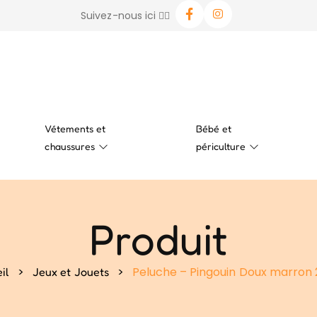
Suivez-nous ici 👉🏻
Vétements et
Bébé et
chaussures
périculture
Produit
>
>
Peluche – Pingouin Doux marron
il
Jeux et Jouets