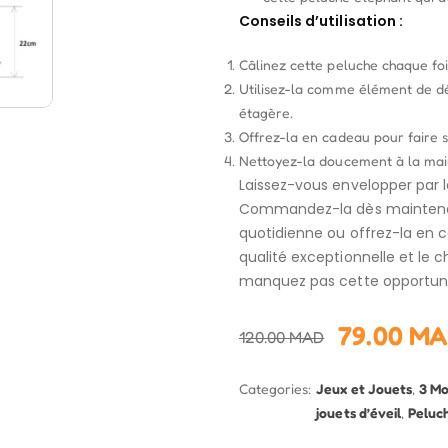
Conseils d’utilisation :
Câlinez cette peluche chaque fo
Utilisez-la comme élément de d
étagère.
Offrez-la en cadeau pour faire s
Nettoyez-la doucement à la main
Laissez-vous envelopper par 
Commandez-la dès maintenant
quotidienne ou offrez-la en ca
qualité exceptionnelle et le c
manquez pas cette opportuni
79.00
MA
120.00
MAD
Categories:
Jeux et Jouets
,
3 Mo
jouets d’éveil
,
Peluc