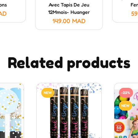
ons
Avec Tapis De Jeu
Fe
12Mmois- Huanger
AD
59
149.00
MAD
Related products
NEW
-22%
NEW