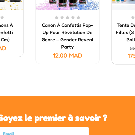
nons À
Canon À Confettis Pop-
Tente D
nfetti
Up Pour Révélation De
Filles (
 Cm)
Genre – Gender Reveal
Bal
Party
AD
2
12.00
MAD
17
Soyez le premier à savoir ?