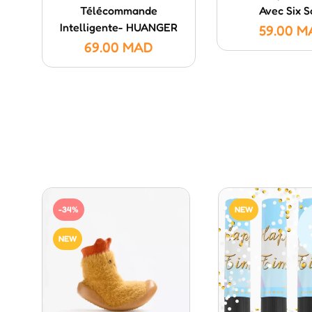
Télécommande
Avec Six S
Intelligente- HUANGER
59.00
M
69.00
MAD
-34%
NEW
NEW