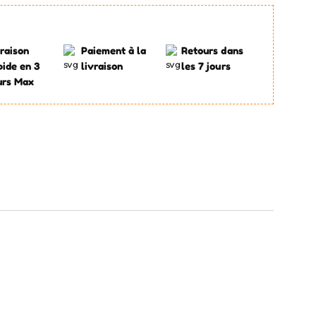
raison
Paiement à la
Retours dans
pide en 3
livraison
les 7 jours
urs Max