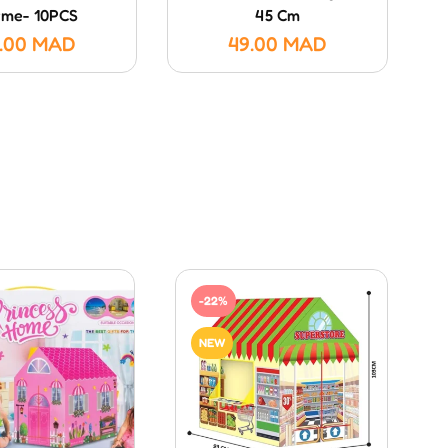
rme- 10PCS
45 Cm
.00
MAD
49.00
MAD
1
-22%
NEW