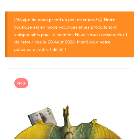
L'équipe de dodo prend un peu de repos ! 😉 Notre
boutique est en mode vacances et les produits sont
indisponibles pour le moment. Nous serons ressourcés et
de retour dès le 20 Août 2026. Merci pour votre
patience et votre fidélité !
-28%