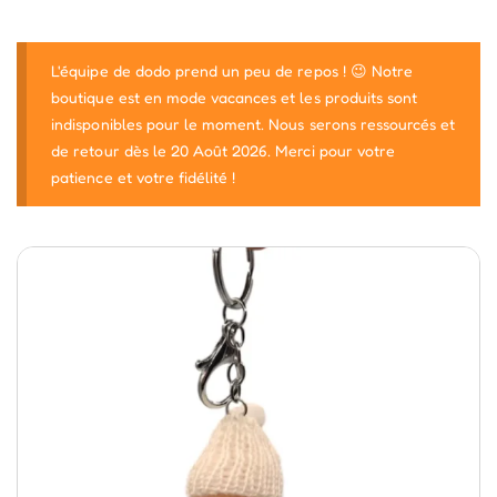
L'équipe de dodo prend un peu de repos ! 😉 Notre
boutique est en mode vacances et les produits sont
indisponibles pour le moment. Nous serons ressourcés et
de retour dès le 20 Août 2026. Merci pour votre
patience et votre fidélité !