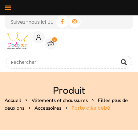
Suivez-nous ici 👉🏻
0
Produit
>
>
Accueil
Vétements et chaussures
Filles plus de
>
>
Porte clés bébé
deux ans
Accessoires