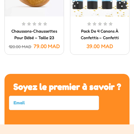
Chaussons-Chaussettes
Pack De 4 Canons À
Pour Bébé – Taille 23
Confettis – Confetti
Poppers (20 Cm)
79.00
MAD
39.00
MAD
120.00
MAD
Soyez le premier à savoir ?