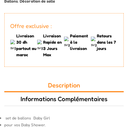
Ballons
,
Décoration de salle
Offre exclusive :
Livraison
Livraison
Paiement
Retours
30 dh
Rapide en
à la
dans les 7
partout au
3 Jours
livraison
jours
maroc
Max
Description
Informations Complémentaires
set de ballons Baby Girl
pour vos Baby Shower.