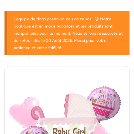
L'équipe de dodo prend un peu de repos ! 😉 Notre
boutique est en mode vacances et les produits sont
indisponibles pour le moment. Nous serons ressourcés et
de retour dès le 20 Août 2026. Merci pour votre
patience et votre fidélité !