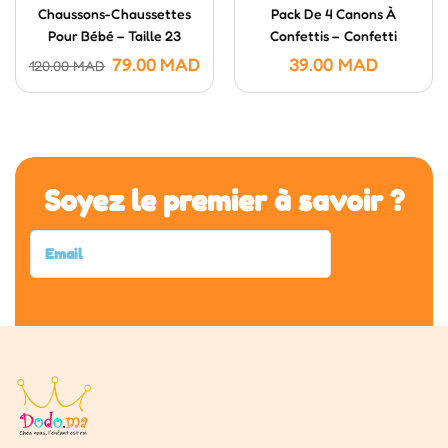
Chaussons-Chaussettes
Pack De 4 Canons À
Pour Bébé – Taille 23
Confettis – Confetti
Poppers (20 Cm)
79.00
MAD
39.00
MAD
120.00
MAD
Soyez le premier à savoir ?