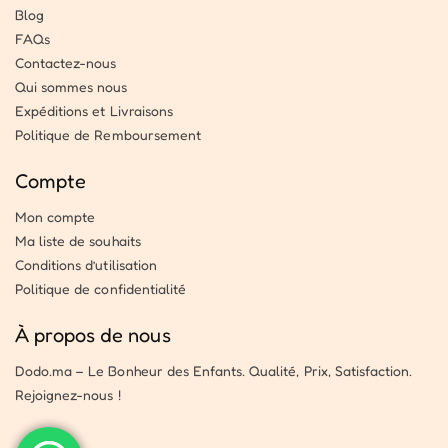
Blog
FAQs
Contactez-nous
Qui sommes nous
Expéditions et Livraisons
Politique de Remboursement
Compte
Mon compte
Ma liste de souhaits
Conditions d’utilisation
Politique de confidentialité
À propos de nous
Dodo.ma – Le Bonheur des Enfants. Qualité, Prix, Satisfaction.
Rejoignez-nous !