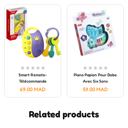
Smart Remote-
Piano Papion Pour Bebe
Télécommande
Avec Six Sons
Intelligente- HUANGER
69.00
MAD
59.00
MAD
Related products