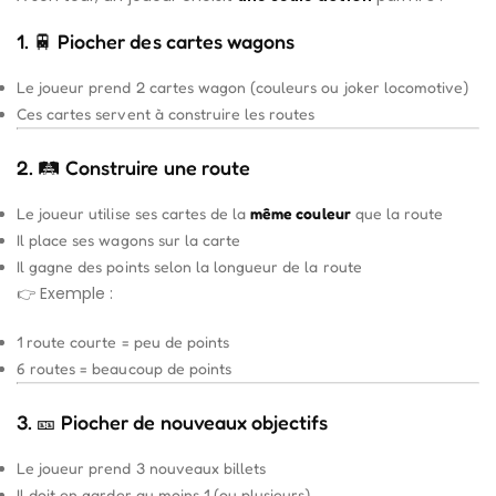
1. 🚆 Piocher des cartes wagons
Le joueur prend 2 cartes wagon (couleurs ou joker locomotive)
Ces cartes servent à construire les routes
2. 🛤️ Construire une route
Le joueur utilise ses cartes de la
même couleur
que la route
Il place ses wagons sur la carte
Il gagne des points selon la longueur de la route
👉 Exemple :
1 route courte = peu de points
6 routes = beaucoup de points
3. 🎫 Piocher de nouveaux objectifs
Le joueur prend 3 nouveaux billets
Il doit en garder au moins 1 (ou plusieurs)