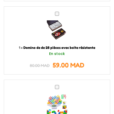
Domino
de
de
28
pièces
avec
1
×
Domino de de 28 pièces avec boite résistante
boite
En stock
résistante
59.00
MAD
80.00
MAD
Jeu
de
société
Tetris