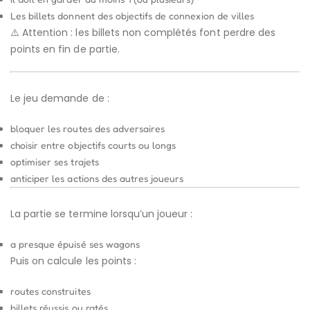
Les billets donnent des objectifs de connexion de villes
⚠️ Attention : les billets non complétés font perdre des
points en fin de partie.
Le jeu demande de :
bloquer les routes des adversaires
choisir entre objectifs courts ou longs
optimiser ses trajets
anticiper les actions des autres joueurs
La partie se termine lorsqu’un joueur :
a presque épuisé ses wagons
Puis on calcule les points :
routes construites
billets réussis ou ratés