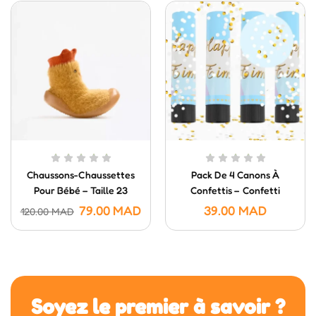
Chaussons-Chaussettes
Pack De 4 Canons À
Pour Bébé – Taille 23
Confettis – Confetti
Poppers (20 Cm)
79.00
MAD
39.00
MAD
120.00
MAD
Soyez le premier à savoir ?