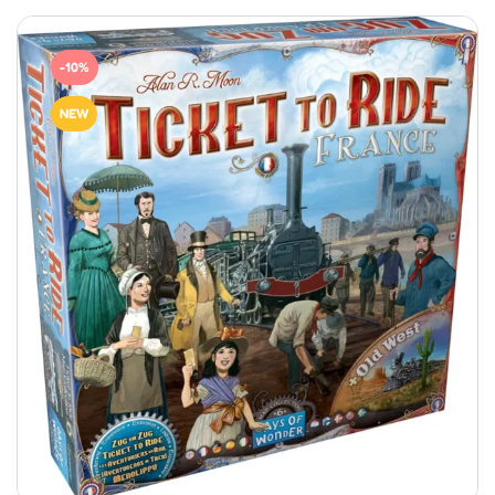
-10%
NEW