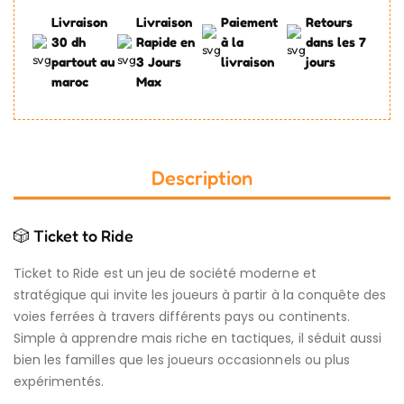
Livraison
Livraison
Paiement
Retours
30 dh
Rapide en
à la
dans les 7
partout au
3 Jours
livraison
jours
maroc
Max
Description
🎲
Ticket to Ride
Ticket to Ride
est un jeu de société moderne et
stratégique qui invite les joueurs à partir à la conquête des
voies ferrées à travers différents pays ou continents.
Simple à apprendre mais riche en tactiques, il séduit aussi
bien les familles que les joueurs occasionnels ou plus
expérimentés.