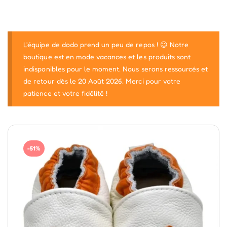
L'équipe de dodo prend un peu de repos ! 😉 Notre
boutique est en mode vacances et les produits sont
indisponibles pour le moment. Nous serons ressourcés et
de retour dès le 20 Août 2026. Merci pour votre
patience et votre fidélité !
-51%