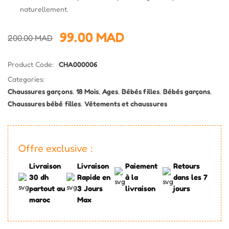
naturellement.
99.00
MAD
200.00
MAD
Product Code:
CHA000006
Categories:
Chaussures garçons
,
18 Mois
,
Ages
,
Bébés filles
,
Bébés garçons
,
Chaussures bébé filles
,
Vétements et chaussures
Offre exclusive :
Livraison
Livraison
Paiement
Retours
30 dh
Rapide en
à la
dans les 7
partout au
3 Jours
livraison
jours
maroc
Max