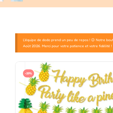
L'équipe de dodo prend un peu de repos ! 😉 Notre bout
Août 2026. Merci pour votre patience et votre fidélité !
-39%