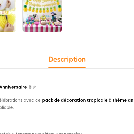
Description
Anniversaire
🍍🎉
célébrations avec ce
pack de décoration tropicale à thème a
liable.
fantaisie, toppers pour gâteaux et pancakes.