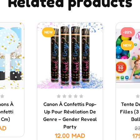
Related products
NEW
-22%
NEW
nons À
Canon À Confettis Pop-
Tente D
nfetti
Up Pour Révélation De
Filles (
 Cm)
Genre – Gender Reveal
Bal
Party
AD
2
12.00
MAD
17