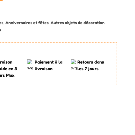
es
,
Anniversaires et fêtes
,
Autres objets de décoration
,
s
raison
Paiement à la
Retours dans
pide en 3
livraison
les 7 jours
urs Max