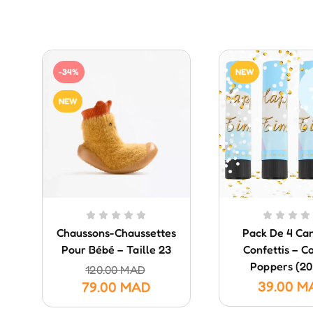
-34%
NEW
NEW
Chaussons-Chaussettes
Pack De 4 Ca
Pour Bébé – Taille 23
Confettis – Co
Poppers (20
120.00
MAD
39.00
M
79.00
MAD