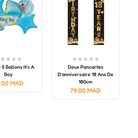
5 Ballons It’s A
Deux Pancartes
Boy
D’anniversaire 18 Ans De
Dé
180cm
.00
MAD
79.00
MAD