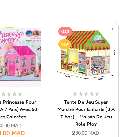
-22%
NEW
e Princesse Pour
Tente De Jeu Super
3 À 7 Ans) Avec 50
Marché Pour Enfants (3 À
les Colorées
7 Ans) – Maison De Jeu
Role Play
30.00
MAD
9.00
MAD
230.00
MAD