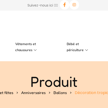
Suivez-nous ici 👉🏻
Vétements et
Bébé et
chaussures
périculture
Produit
>
>
>
Décoration tropic
et fêtes
Anniversaires
Ballons