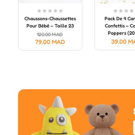
Chaussons-Chaussettes
Pack De 4 Ca
Pour Bébé – Taille 23
Confettis – Co
Poppers (20
120.00
MAD
39.00
M
79.00
MAD