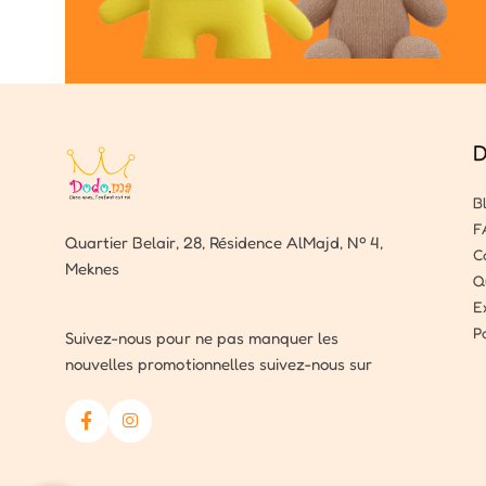
D
B
F
Quartier Belair, 28, Résidence AlMajd, Nº 4,
C
Meknes
Q
E
P
Suivez-nous pour ne pas manquer les
nouvelles promotionnelles suivez-nous sur