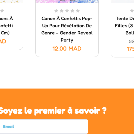
nons À
Canon À Confettis Pop-
Tente D
nfetti
Up Pour Révélation De
Filles (
 Cm)
Genre – Gender Reveal
Bal
Party
AD
2
12.00
MAD
17
Soyez le premier à savoir ?