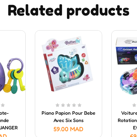
Related products
ote-
Piano Papion Pour Bebe
Voitur
ande
Avec Six Sons
Rotation
 HUANGER
E
59.00
MAD
AD
69