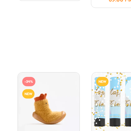
-34%
NEW
NEW