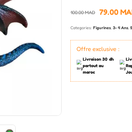
79.00
MA
100.00
MAD
Categories:
Figurines
,
3- 4 Ans
,
Offre exclusive :
Livraison 30 dh
Liv
partout au
Ra
maroc
Jo