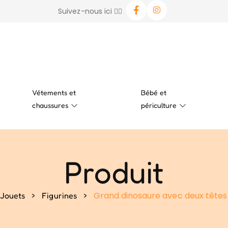
Suivez-nous ici 👉🏻
Vétements et
Bébé et
chaussures
périculture
Produit
>
>
Grand dinosaure avec deux tête
 Jouets
Figurines