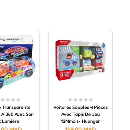
e Transparente
Voitures Souples 4 Pièces
 À 360 Avec Son
Avec Tapis De Jeu
t Lumière
12Mmois- Huanger
.00
MAD
149.00
MAD
1