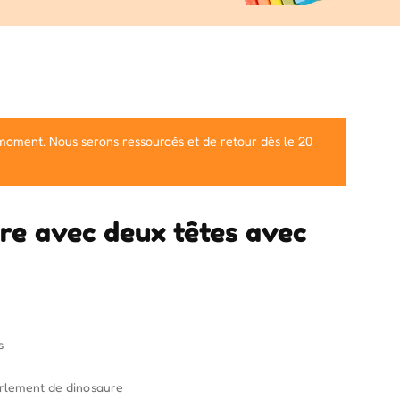
 moment. Nous serons ressourcés et de retour dès le 20
re avec deux têtes avec
s
urlement de dinosaure