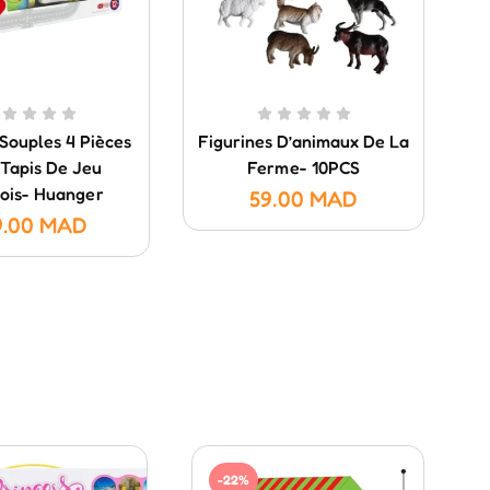
 Souples 4 Pièces
Figurines D’animaux De La
B
Tapis De Jeu
Ferme- 10PCS
ois- Huanger
59.00
MAD
9.00
MAD
-22%