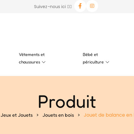
Suivez-nous ici 👉🏻
Vétements et
Bébé et
chaussures
périculture
Produit
>
>
Jouet de balance en 
Jeux et Jouets
Jouets en bois