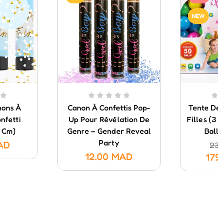
NEW
nons À
Canon À Confettis Pop-
Tente D
nfetti
Up Pour Révélation De
Filles (
 Cm)
Genre – Gender Reveal
Bal
Party
AD
2
12.00
MAD
17