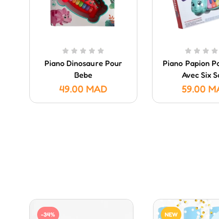
Piano Dinosaure Pour
Piano Papion P
Bebe
Avec Six S
49.00
MAD
59.00
M
-34%
NEW