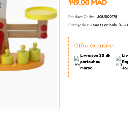
149.00
MAD
Product Code:
JOU000178
Categories:
Jouets en bois
,
3- 4 
Offre exclusive :
Livraison 30 dh
Liv
partout au
Ra
maroc
Jo