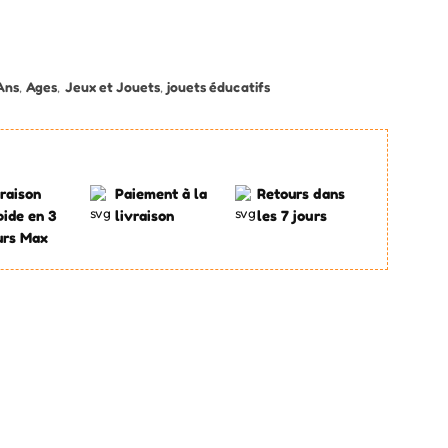
Ans
,
Ages
,
Jeux et Jouets
,
jouets éducatifs
raison
Paiement à la
Retours dans
pide en 3
livraison
les 7 jours
urs Max