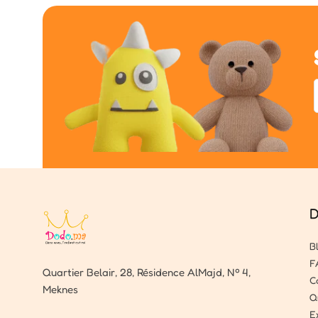
D
B
F
Quartier Belair, 28, Résidence AlMajd, Nº 4,
C
Meknes
Q
E