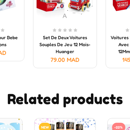
our Bebe
Set De Deux Voitures
Voitures
ons
Souples De Jeu 12 Mois-
Avec 
Huanger
12Mm
AD
79.00
MAD
14
Related products
NEW
-22%