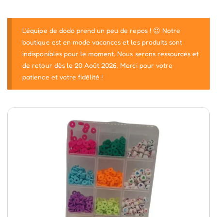
L'équipe de dodo prend un peu de repos ! 😉 Notre
boutique est en mode vacances et les produits sont
indisponibles pour le moment. Nous serons ressourcés et
de retour dès le 20 Août 2026. Merci pour votre
patience et votre fidélité !