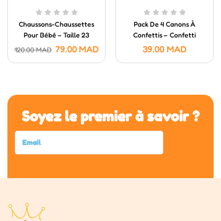
Chaussons-Chaussettes
Pack De 4 Canons À
Pour Bébé – Taille 23
Confettis – Confetti
Poppers (20 Cm)
79.00
MAD
39.00
MAD
120.00
MAD
Soyez le premier à savoir ?