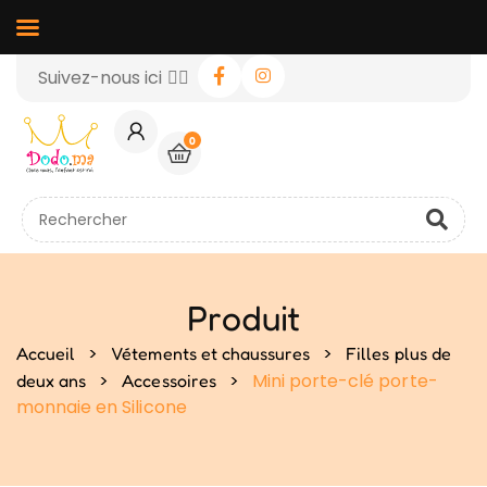
Suivez-nous ici 👉🏻
0
Produit
>
>
Accueil
Vétements et chaussures
Filles plus de
>
>
Mini porte-clé porte-
deux ans
Accessoires
monnaie en Silicone