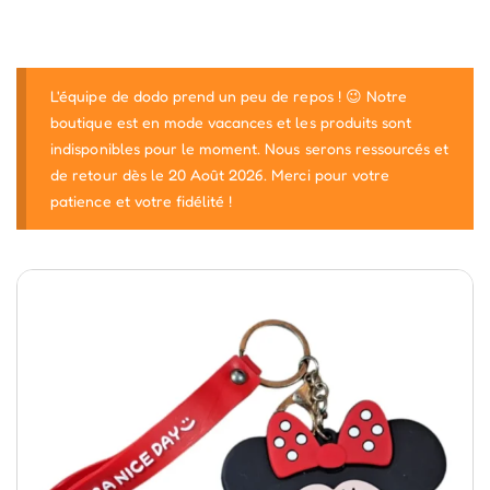
L'équipe de dodo prend un peu de repos ! 😉 Notre
boutique est en mode vacances et les produits sont
indisponibles pour le moment. Nous serons ressourcés et
de retour dès le 20 Août 2026. Merci pour votre
patience et votre fidélité !