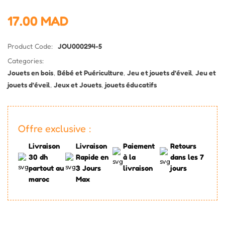
17.00
MAD
Product Code:
JOU000294-5
Categories:
Jouets en bois
,
Bébé et Puériculture
,
Jeu et jouets d’éveil
,
Jeu et
jouets d’éveil
,
Jeux et Jouets
,
jouets éducatifs
Offre exclusive :
Livraison
Livraison
Paiement
Retours
30 dh
Rapide en
à la
dans les 7
partout au
3 Jours
livraison
jours
maroc
Max