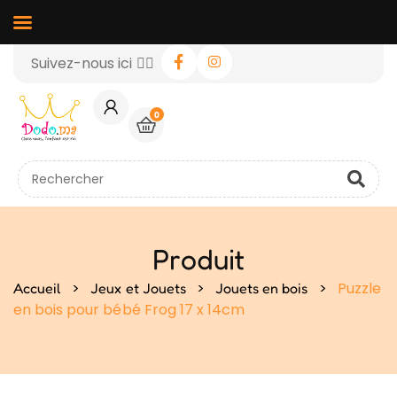
Suivez-nous ici 👉🏻
0
Produit
>
>
>
Puzzle
Accueil
Jeux et Jouets
Jouets en bois
en bois pour bébé Frog 17 x 14cm