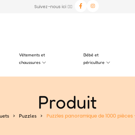
Suivez-nous ici 👉🏻
Vétements et
Bébé et
chaussures
périculture
Produit
>
>
Puzzles panoramique de 1000 pièces – 
uets
Puzzles