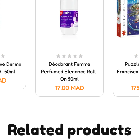
exe Dermo
Déodorant Femme
Puzzle
O -50ml
Perfumed Elegance Roll-
Francisco
On 50ml
AD
17.00
MAD
17
Related products