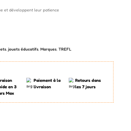
ique et développent leur patience
uets
,
jouets éducatifs
,
Marques
,
TREFL
raison
Paiement à la
Retours dans
pide en 3
livraison
les 7 jours
urs Max