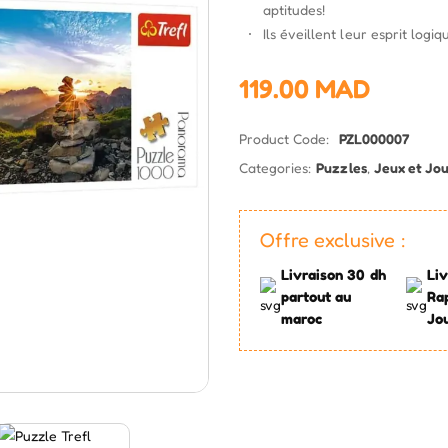
aptitudes!
Ils éveillent leur esprit log
119.00
MAD
Product Code:
PZL000007
Categories:
Puzzles
,
Jeux et Jo
Offre exclusive :
Livraison 30 dh
Liv
partout au
Ra
maroc
Jo