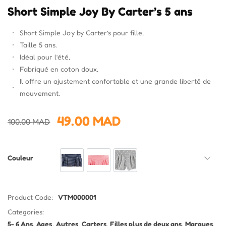
Short Simple Joy By Carter’s 5 ans
Short Simple Joy by Carter’s pour fille,
Taille 5 ans.
Idéal pour l’été,
Fabriqué en coton doux,
Il offre un ajustement confortable et une grande liberté de
mouvement.
49.00
MAD
100.00
MAD
Couleur
Bleu
Rose
Gris
Product Code:
VTM000001
Categories:
5- 6 Ans
,
Ages
,
Autres
,
Carters
,
Filles plus de deux ans
,
Marques
,