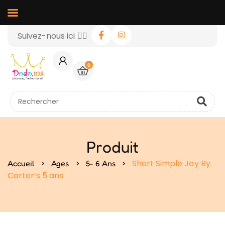
Suivez-nous ici 👉🏻
0
Produit
>
>
>
Short Simple Joy By
Accueil
Ages
5- 6 Ans
Carter’s 5 ans