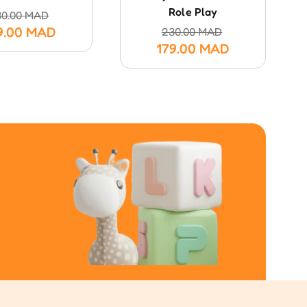
Role Play
30.00
MAD
9.00
MAD
230.00
MAD
179.00
MAD