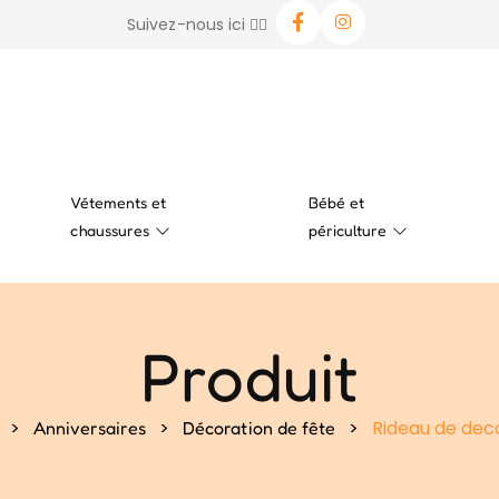
Suivez-nous ici 👉🏻
Vétements et
Bébé et
chaussures
périculture
Produit
>
>
>
Rideau de dec
Anniversaires
Décoration de fête