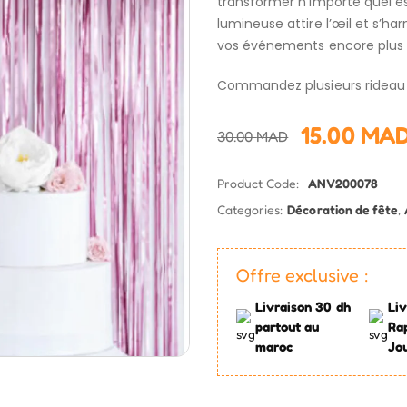
transformer n’importe quel es
lumineuse attire l’œil et s’h
vos événements encore plus
Commandez plusieurs rideau p
15.00
MA
30.00
MAD
Product Code:
ANV200078
Categories:
Décoration de fête
,
Offre exclusive :
Livraison 30 dh
Liv
partout au
Ra
maroc
Jo