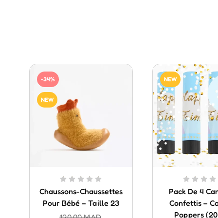
-34%
NEW
NEW
Chaussons-Chaussettes
Pack De 4 Ca
Pour Bébé – Taille 23
Confettis – Co
Poppers (20
120.00
MAD