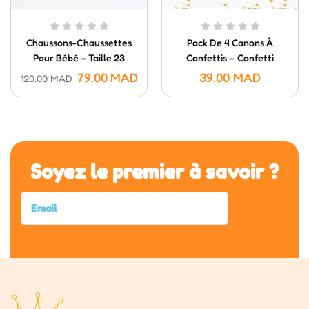
Chaussons-Chaussettes
Pack De 4 Canons À
Pour Bébé – Taille 23
Confettis – Confetti
Poppers (20 Cm)
79.00
MAD
39.00
MAD
120.00
MAD
Soyez le premier à savoir ?