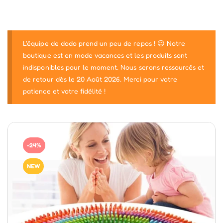
L'équipe de dodo prend un peu de repos ! 😉 Notre
boutique est en mode vacances et les produits sont
indisponibles pour le moment. Nous serons ressourcés et
de retour dès le 20 Août 2026. Merci pour votre
patience et votre fidélité !
-24%
NEW