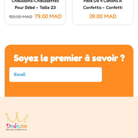
Chaussons-Chaussettes
Pack De 4 Canons À
Pour Bébé – Taille 23
Confettis – Confetti
Poppers (20 Cm)
79.00
MAD
39.00
MAD
120.00
MAD
Soyez le premier à savoir ?