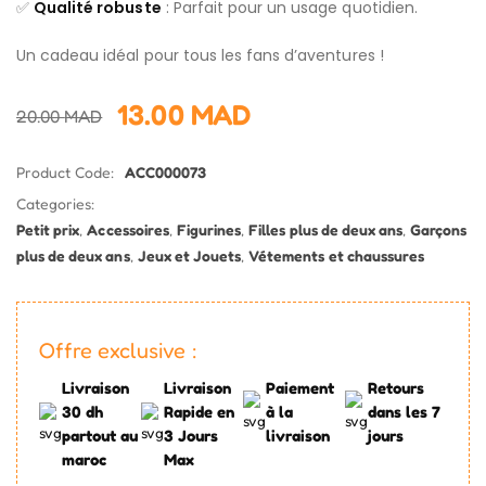
✅
Qualité robuste
: Parfait pour un usage quotidien.
Un cadeau idéal pour tous les fans d’aventures !
13.00
MAD
20.00
MAD
Product Code:
ACC000073
Categories:
Petit prix
,
Accessoires
,
Figurines
,
Filles plus de deux ans
,
Garçons
plus de deux ans
,
Jeux et Jouets
,
Vétements et chaussures
Offre exclusive :
Livraison
Livraison
Paiement
Retours
30 dh
Rapide en
à la
dans les 7
partout au
3 Jours
livraison
jours
maroc
Max