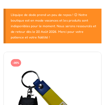
L'équipe de dodo prend un peu de repos ! 😉 Notre
boutique est en mode vacances et les produits sont
indisponibles pour le moment. Nous serons ressourcés et
de retour dès le 20 Août 2026. Merci pour votre
patience et votre fidélité !
-35%