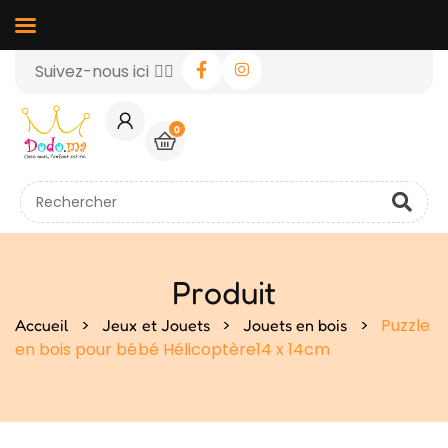
Suivez-nous ici 👉🏻
0
Produit
>
>
>
Puzzle
Accueil
Jeux et Jouets
Jouets en bois
en bois pour bébé Hélicoptère14 x 14cm