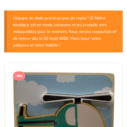
L'équipe de dodo prend un peu de repos ! 😉 Notre
boutique est en mode vacances et les produits sont
indisponibles pour le moment. Nous serons ressourcés et
de retour dès le 20 Août 2026. Merci pour votre
patience et votre fidélité !
-18%